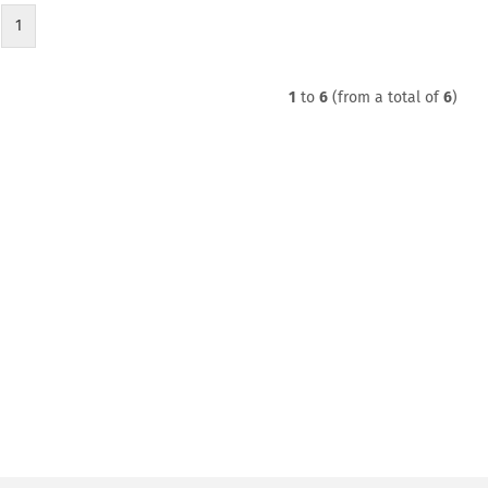
1
1
to
6
(from a total of
6
)