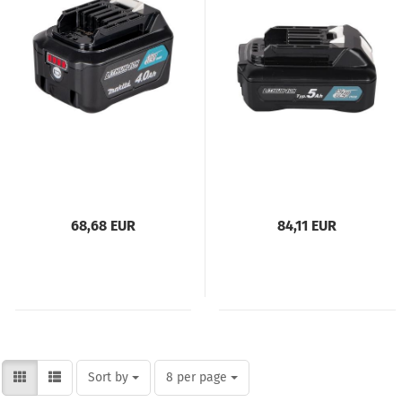
68,68 EUR
84,11 EUR
Sort by
per page
Sort by
8 per page