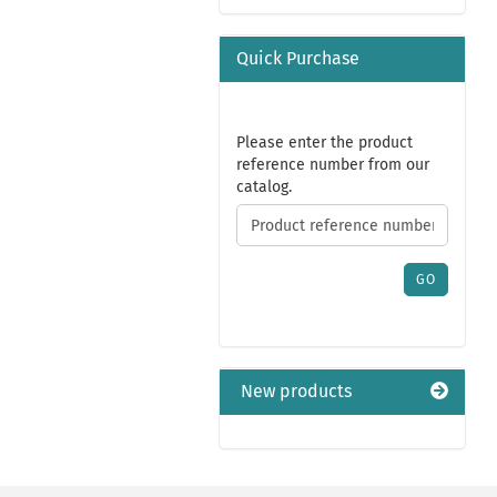
Quick Purchase
PLEASE
Please enter the product
ENTER
reference number from our
THE
catalog.
PRODUCT
REFERENCE
NUMBER
FROM
GO
OUR
CATALOG.
New products