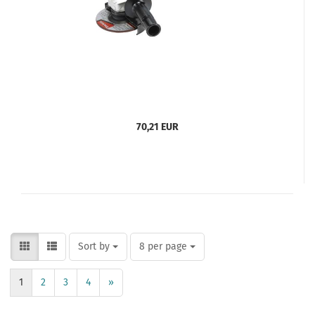
70,21 EUR
Sort by
per page
Sort by
8 per page
1
2
3
4
»