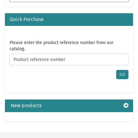
Quick Purchase
PLEASE
Please enter the product reference number from our
ENTER
catalog.
THE
PRODUCT
REFERENCE
NUMBER
GO
FROM
OUR
CATALOG.
New products