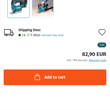
Shipping time:
A
ca. 2-5 days
(abroad may vary)
t
TOP
w
82,90 EUR
l
incl. 19% tax excl.
Shipping costs
Add to cart