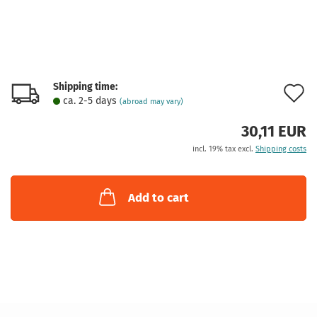
Shipping time:
A
ca. 2-5 days
(abroad may vary)
t
30,11 EUR
w
incl. 19% tax excl.
Shipping costs
l
Add to cart