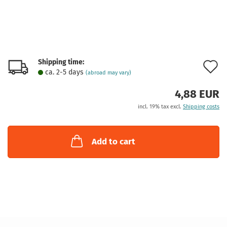
Shipping time:
A
ca. 2-5 days
(abroad may vary)
t
4,88 EUR
w
incl. 19% tax excl.
Shipping costs
l
Add to cart