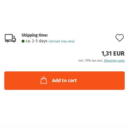
Shipping time:
A
ca. 2-5 days
(abroad may vary)
t
1,31 EUR
w
incl. 19% tax excl.
Shipping costs
l
Add to cart