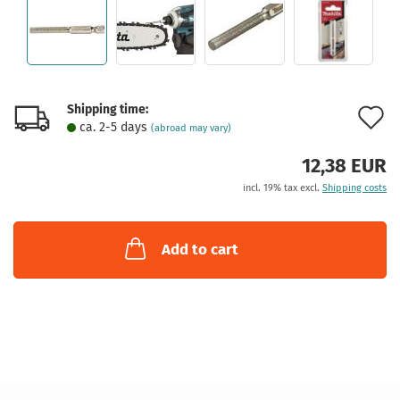
Shipping time:
A
ca. 2-5 days
(abroad may vary)
t
12,38 EUR
w
incl. 19% tax excl.
Shipping costs
l
Add to cart