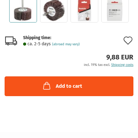
Shipping time:
A
ca. 2-5 days
(abroad may vary)
t
9,88 EUR
w
incl. 19% tax excl.
Shipping costs
l
Add to cart