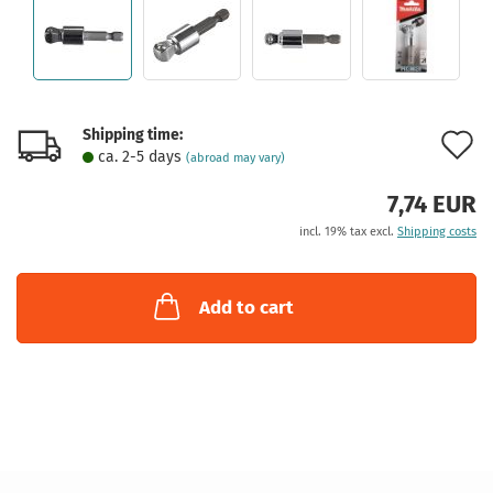
Shipping time:
A
ca. 2-5 days
(abroad may vary)
t
7,74 EUR
w
incl. 19% tax excl.
Shipping costs
l
Add to cart