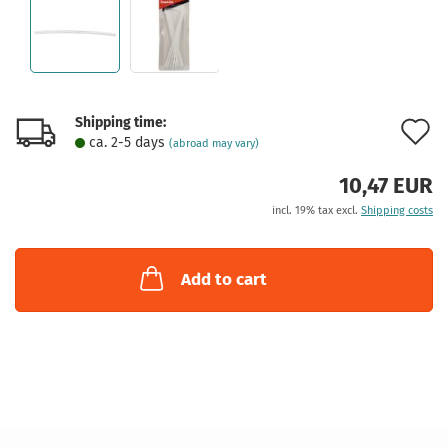
Shipping time:
A
ca. 2-5 days
(abroad may vary)
t
10,47 EUR
w
incl. 19% tax excl.
Shipping costs
l
Add to cart