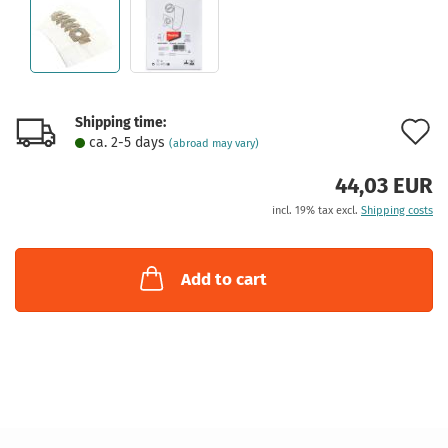
Shipping time:
A
ca. 2-5 days
(abroad may vary)
t
44,03 EUR
w
incl. 19% tax excl.
Shipping costs
l
Add to cart