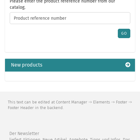
PLEASE
Please enter the product reference number from our
ENTER
catalog.
THE
PRODUCT
REFERENCE
NUMBER
GO
FROM
OUR
CATALOG.
New products
This text can be edited at Content Manager -> Elements -> Footer ->
Footer Header in the backend.
Der Newsletter
liefert Aktionen, Neue Artikel, Angebote, Tipps und Infos. Das