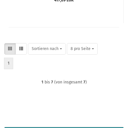
417,69 EUR
Sortieren nach
pro Seite
Sortieren nach
8 pro Seite
1
1
bis
7
(von insgesamt
7
)