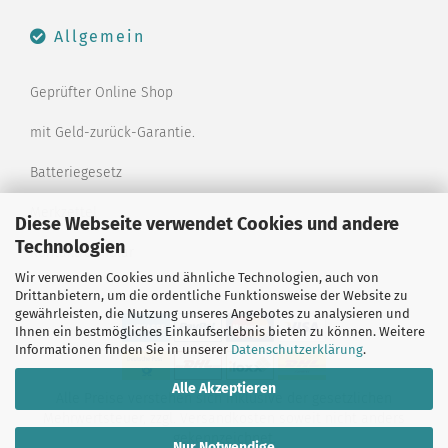
Allgemein
Geprüfter Online Shop
mit Geld-zurück-Garantie.
Batteriegesetz
Merkzettel
Diese Webseite verwendet Cookies und andere
Technologien
Kontaktformular
Wir verwenden Cookies und ähnliche Technologien, auch von
Drittanbietern, um die ordentliche Funktionsweise der Website zu
gewährleisten, die Nutzung unseres Angebotes zu analysieren und
Ihnen ein bestmögliches Einkaufserlebnis bieten zu können. Weitere
Informationen finden Sie in unserer
Datenschutzerklärung
.
Alle Akzeptieren
Alle Preise verstehen sich inklusive der gesetzlichen
Mehrwertsteuer, zzgl.
Versandkosten
soweit nicht anders
gekennzeichnet.
Nur Notwendige