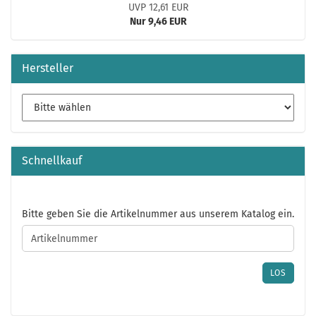
UVP 12,61 EUR
Nur 9,46 EUR
Hersteller
Schnellkauf
BITTE
Bitte geben Sie die Artikelnummer aus unserem Katalog ein.
GEBEN
SIE
DIE
ARTIKELNUMMER
LOS
AUS
UNSEREM
KATALOG