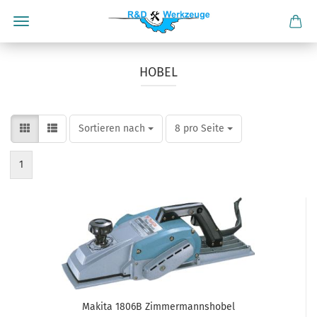
HOBEL
Sortieren nach
pro Seite
Sortieren nach
8 pro Seite
1
Makita 1806B Zimmermannshobel