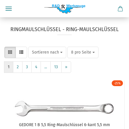
RINGMAULSCHLÜSSEL - RING-MAULSCHLÜSSEL
Sortieren nach
pro Seite
Sortieren nach
8 pro Seite
1
2
3
4
...
13
»
-25%
GEDORE 1 B 5,5 Ring-Maulschlüssel 6-kant 5,5 mm