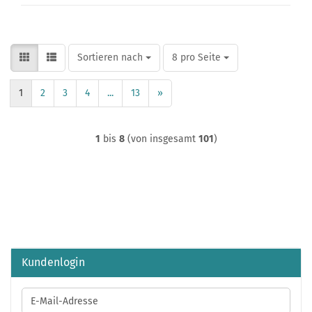
Sortieren nach
pro Seite
Sortieren nach
8 pro Seite
1
2
3
4
...
13
»
1
bis
8
(von insgesamt
101
)
Kundenlogin
E-