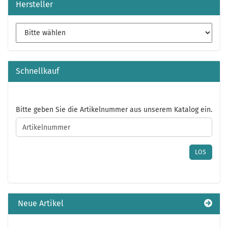
Hersteller
Schnellkauf
BITTE
Bitte geben Sie die Artikelnummer aus unserem Katalog ein.
GEBEN
SIE
DIE
ARTIKELNUMMER
LOS
AUS
UNSEREM
KATALOG
EIN.
Neue Artikel