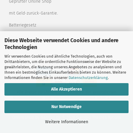
Geprüfter Online Shop
mit Geld-zurück-Garantie.
Batteriegesetz
Merkzettel
Diese Webseite verwendet Cookies und andere
Technologien
Kontaktformular
Wir verwenden Cookies und ähnliche Technologien, auch von
Drittanbietern, um die ordentliche Funktionsweise der Website zu
gewährleisten, die Nutzung unseres Angebotes zu analysieren und
Ihnen ein bestmögliches Einkaufserlebnis bieten zu können. Weitere
Informationen finden Sie in unserer
Datenschutzerklärung
.
Alle Akzeptieren
Alle Preise verstehen sich inklusive der gesetzlichen
Mehrwertsteuer, zzgl.
Versandkosten
soweit nicht anders
gekennzeichnet.
Nur Notwendige
Onlineshop
by Gambio.de © 2026 Gambio Themes
Xycons
Weitere Informationen
Cookie Einstellungen