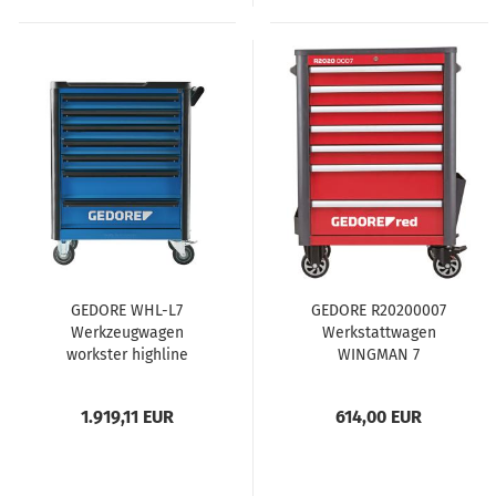
GEDORE WHL-L7
GEDORE R20200007
Werkzeugwagen
Werkstattwagen
workster highline
WINGMAN 7
large
Schubladen
1034x724x470 mm
1.919,11 EUR
614,00 EUR