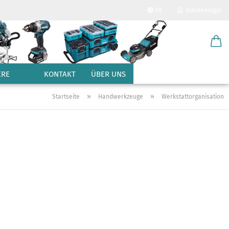
DE
Kundenlogin
Sprache auswählen
E-Mail
Lieferland
ERE
KONTAKT
ÜBER UNS
Passwort
»
»
Startseite
Handwerkzeuge
Werkstattorganisation
Konto erstellen
Passwort vergessen?