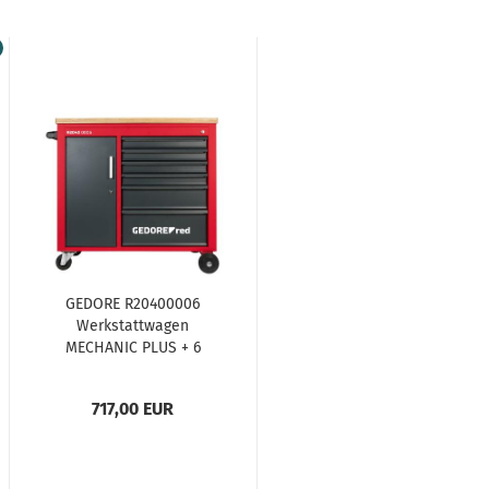
GEDORE R20400006
Werkstattwagen
MECHANIC PLUS + 6
Schubladen
988x431x935 mm
717,00 EUR