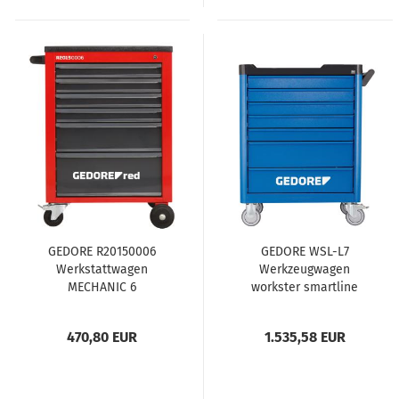
GEDORE R20150006
GEDORE WSL-L7
Werkstattwagen
Werkzeugwagen
MECHANIC 6
workster smartline
Schubladen
large
910x628x418 mm
470,80 EUR
1.535,58 EUR