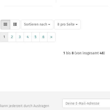
Sortieren nach
pro Seite
Sortieren nach
8 pro Seite
1
2
3
4
5
6
»
1
bis
8
(von insgesamt
48
)
o kann jederzeit durch Austragen