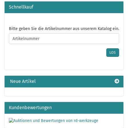
Schnellkauf
BITTE
Bitte geben Sie die Artikelnummer aus unserem Katalog ein.
GEBEN
SIE
DIE
ARTIKELNUMMER
LOS
AUS
UNSEREM
KATALOG
EIN.
Neue Artikel
Kundenbewertungen