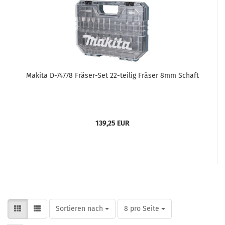
Makita D-74778 Fräser-Set 22-teilig Fräser 8mm Schaft
139,25 EUR
Sortieren nach
pro Seite
Sortieren nach
8 pro Seite