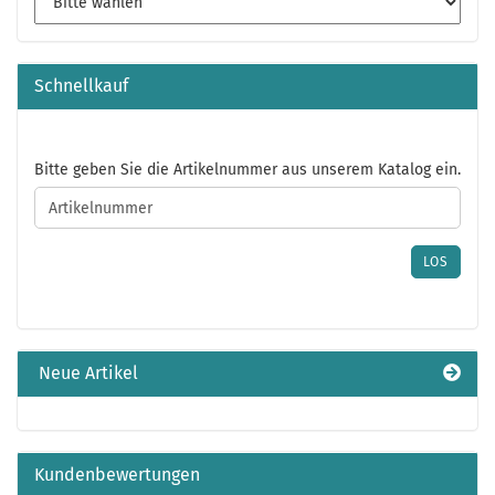
Schnellkauf
BITTE
Bitte geben Sie die Artikelnummer aus unserem Katalog ein.
GEBEN
SIE
DIE
ARTIKELNUMMER
LOS
AUS
UNSEREM
KATALOG
EIN.
Neue Artikel
Kundenbewertungen