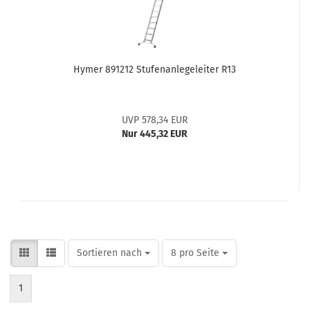
Hymer 891212 Stufenanlegeleiter R13
UVP 578,34 EUR
Nur 445,32 EUR
Sortieren nach
pro Seite
Sortieren nach
8 pro Seite
1