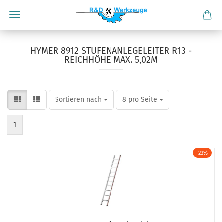
HYMER 8912 STUFENANLEGELEITER R13 -
REICHHÖHE MAX. 5,02M
Sortieren nach
pro Seite
Sortieren nach
8 pro Seite
1
-23%