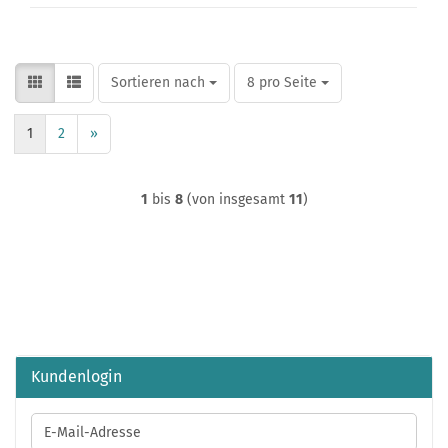
Sortieren nach
pro Seite
Sortieren nach
8 pro Seite
1
2
»
1
bis
8
(von insgesamt
11
)
Kundenlogin
E-