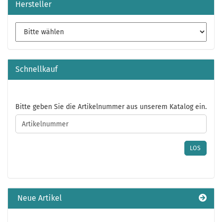
Hersteller
Schnellkauf
BITTE
Bitte geben Sie die Artikelnummer aus unserem Katalog ein.
GEBEN
SIE
DIE
ARTIKELNUMMER
LOS
AUS
UNSEREM
KATALOG
EIN.
Neue Artikel