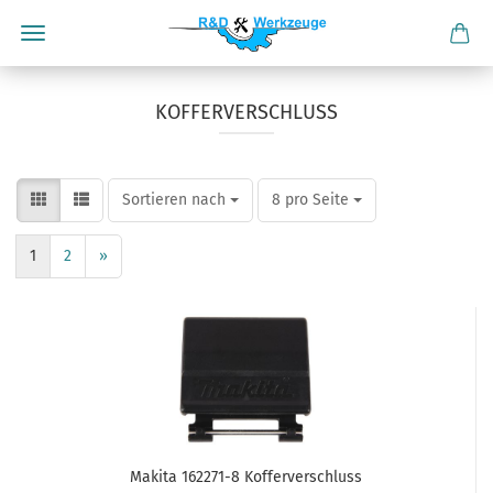
KOFFERVERSCHLUSS
Sortieren nach
pro Seite
Sortieren nach
8 pro Seite
1
2
»
Makita 162271-8 Kofferverschluss