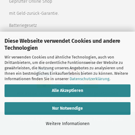
Geprüfter Online Shop
mit Geld-zurück-Garantie.
Batteriegesetz
Merkzettel
Diese Webseite verwendet Cookies und andere
Technologien
Kontaktformular
Wir verwenden Cookies und ähnliche Technologien, auch von
Drittanbietern, um die ordentliche Funktionsweise der Website zu
gewährleisten, die Nutzung unseres Angebotes zu analysieren und
Ihnen ein bestmögliches Einkaufserlebnis bieten zu können. Weitere
Informationen finden Sie in unserer
Datenschutzerklärung
.
Alle Akzeptieren
Alle Preise verstehen sich inklusive der gesetzlichen
Mehrwertsteuer, zzgl.
Versandkosten
soweit nicht anders
gekennzeichnet.
Nur Notwendige
Onlineshop
by Gambio.de © 2026 Gambio Themes
Xycons
Weitere Informationen
Cookie Einstellungen