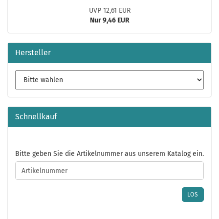
UVP 12,61 EUR
Nur 9,46 EUR
Hersteller
Schnellkauf
BITTE
Bitte geben Sie die Artikelnummer aus unserem Katalog ein.
GEBEN
SIE
DIE
ARTIKELNUMMER
LOS
AUS
UNSEREM