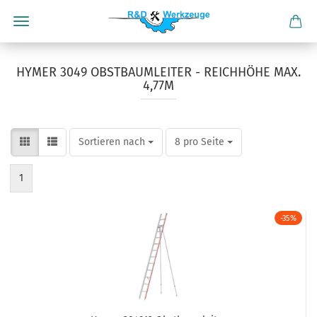
HYMER 3049 OBSTBAUMLEITER - REICHHÖHE MAX.
4,77M
Sortieren nach
pro Seite
Sortieren nach
8 pro Seite
1
-35%