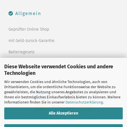
Allgemein
Geprüfter Online Shop
mit Geld-zurück-Garantie.
Batteriegesetz
Merkzettel
Diese Webseite verwendet Cookies und andere
Technologien
Kontaktformular
Wir verwenden Cookies und ähnliche Technologien, auch von
Drittanbietern, um die ordentliche Funktionsweise der Website zu
gewährleisten, die Nutzung unseres Angebotes zu analysieren und
Ihnen ein bestmögliches Einkaufserlebnis bieten zu können. Weitere
Informationen finden Sie in unserer
Datenschutzerklärung
.
Alle Akzeptieren
Alle Preise verstehen sich inklusive der gesetzlichen
Mehrwertsteuer, zzgl.
Versandkosten
soweit nicht anders