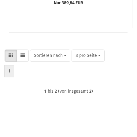
Nur 389,84 EUR
Sortieren nach
pro Seite
Sortieren nach
8 pro Seite
1
1
bis
2
(von insgesamt
2
)