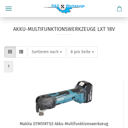
AKKU-MULTIFUNKTIONSWERKZEUGE LXT 18V
Sortieren nach
pro Seite
Sortieren nach
8 pro Seite
1
Makita DTM51RT1J3 Akku-Multifunktionswerkzeug