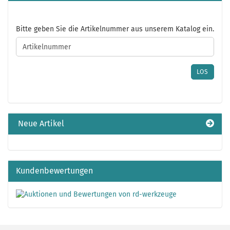
BITTE
Bitte geben Sie die Artikelnummer aus unserem Katalog ein.
GEBEN
SIE
DIE
ARTIKELNUMMER
LOS
AUS
UNSEREM
KATALOG
EIN.
Neue Artikel
Kundenbewertungen