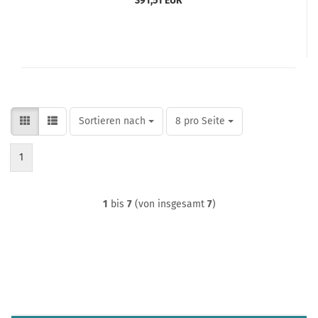
391,51 EUR
Sortieren nach
pro Seite
Sortieren nach
8 pro Seite
1
1
bis
7
(von insgesamt
7
)