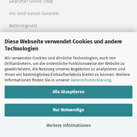
Geprüfter Online Shop
mit Geld-zurück-Garantie.
Batteriegesetz
Merkzettel
Diese Webseite verwendet Cookies und andere
Technologien
Kontaktformular
Wir verwenden Cookies und ähnliche Technologien, auch von
Drittanbietern, um die ordentliche Funktionsweise der Website zu
gewährleisten, die Nutzung unseres Angebotes zu analysieren und
Ihnen ein bestmögliches Einkaufserlebnis bieten zu können. Weitere
Informationen finden Sie in unserer
Datenschutzerklärung
.
Alle Akzeptieren
Alle Preise verstehen sich inklusive der gesetzlichen
Mehrwertsteuer, zzgl.
Versandkosten
soweit nicht anders
gekennzeichnet.
Nur Notwendige
Onlineshop
by Gambio.de © 2026 Gambio Themes
Xycons
Weitere Informationen
Cookie Einstellungen