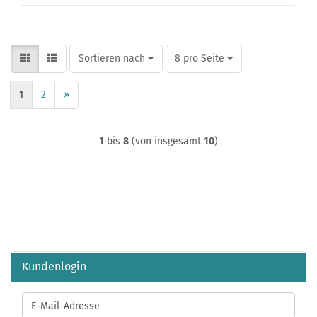
Sortieren nach
pro Seite
Sortieren nach
8 pro Seite
1
2
»
1
bis
8
(von insgesamt
10
)
Kundenlogin
E-