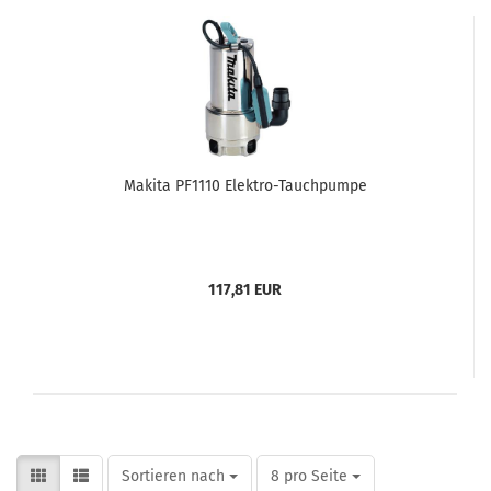
Makita PF1110 Elektro-Tauchpumpe
117,81 EUR
Sortieren nach
pro Seite
Sortieren nach
8 pro Seite