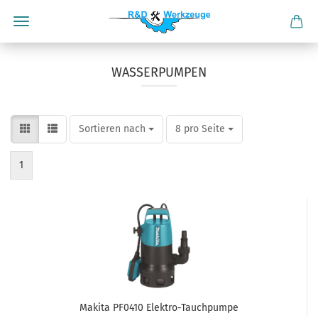
WASSERPUMPEN
Sortieren nach
pro Seite
Sortieren nach
8 pro Seite
1
Makita PF0410 Elektro-Tauchpumpe