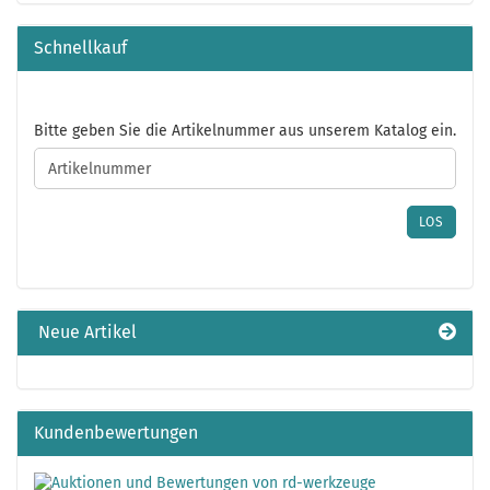
Schnellkauf
BITTE
Bitte geben Sie die Artikelnummer aus unserem Katalog ein.
GEBEN
SIE
DIE
ARTIKELNUMMER
LOS
AUS
UNSEREM
KATALOG
EIN.
Neue Artikel
Kundenbewertungen