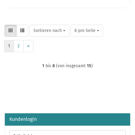
Sortieren nach
pro Seite
Sortieren nach
8 pro Seite
1
2
»
1
bis
8
(von insgesamt
15
)
Kundenlogin