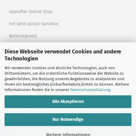
Geprüfter Online Shop
mit Geld-zurück-Garantie.
Batteriegesetz
Merkzettel
Diese Webseite verwendet Cookies und andere
Technologien
Kontaktformular
Wir verwenden Cookies und ähnliche Technologien, auch von
Drittanbietern, um die ordentliche Funktionsweise der Website zu
gewährleisten, die Nutzung unseres Angebotes zu analysieren und
Ihnen ein bestmögliches Einkaufserlebnis bieten zu können. Weitere
Informationen finden Sie in unserer
Datenschutzerklärung
.
Alle Akzeptieren
Alle Preise verstehen sich inklusive der gesetzlichen
Mehrwertsteuer, zzgl.
Versandkosten
soweit nicht anders
gekennzeichnet.
Nur Notwendige
Onlineshop
by Gambio.de © 2026 Gambio Themes
Xycons
Weitere Informationen