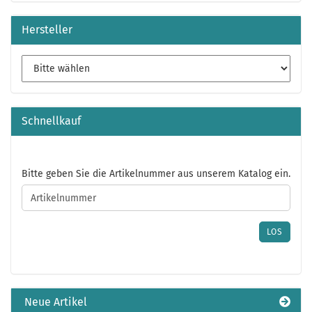
Hersteller
Schnellkauf
BITTE
Bitte geben Sie die Artikelnummer aus unserem Katalog ein.
GEBEN
SIE
DIE
ARTIKELNUMMER
LOS
AUS
UNSEREM
KATALOG
EIN.
Neue Artikel