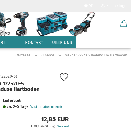
DE
Kundenlogin
Sprache auswählen
E-Mail
Lieferland
ERE
KONTAKT
ÜBER UNS
Passwort
»
»
Startseite
Zubehör
Makita 122520-5 Bodendüse Hartboden
Auf
122520-5
)
a 122520-5
den
düse Hartboden
Konto erstellen
Merkzettel
Passwort vergessen?
Lieferzeit:
ca. 2-5 Tage
(Ausland abweichend)
12,85 EUR
inkl. 19% MwSt. zzgl.
Versand