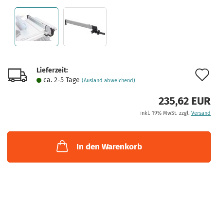
Lieferzeit:
A
ca. 2-5 Tage
(Ausland abweichend)
d
235,62 EUR
M
inkl. 19% MwSt. zzgl.
Versand
In den Warenkorb