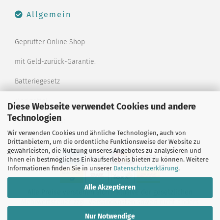
Allgemein
Geprüfter Online Shop
mit Geld-zurück-Garantie.
Batteriegesetz
Merkzettel
Diese Webseite verwendet Cookies und andere
Technologien
Kontaktformular
Wir verwenden Cookies und ähnliche Technologien, auch von
Drittanbietern, um die ordentliche Funktionsweise der Website zu
gewährleisten, die Nutzung unseres Angebotes zu analysieren und
Ihnen ein bestmögliches Einkaufserlebnis bieten zu können. Weitere
Informationen finden Sie in unserer
Datenschutzerklärung
.
Alle Akzeptieren
Alle Preise verstehen sich inklusive der gesetzlichen
Mehrwertsteuer, zzgl.
Versandkosten
soweit nicht anders
gekennzeichnet.
Nur Notwendige