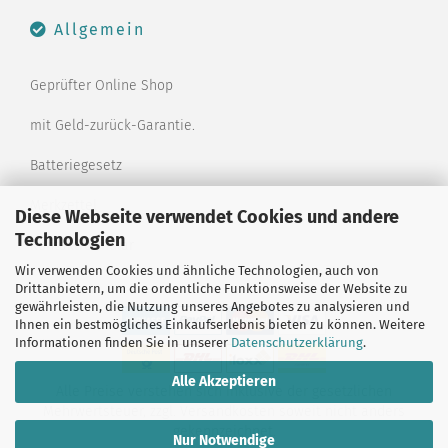
Allgemein
Geprüfter Online Shop
mit Geld-zurück-Garantie.
Batteriegesetz
Merkzettel
Diese Webseite verwendet Cookies und andere
Technologien
Kontaktformular
Wir verwenden Cookies und ähnliche Technologien, auch von
Drittanbietern, um die ordentliche Funktionsweise der Website zu
gewährleisten, die Nutzung unseres Angebotes zu analysieren und
Ihnen ein bestmögliches Einkaufserlebnis bieten zu können. Weitere
Informationen finden Sie in unserer
Datenschutzerklärung
.
Alle Akzeptieren
Alle Preise verstehen sich inklusive der gesetzlichen
Mehrwertsteuer, zzgl.
Versandkosten
soweit nicht anders
gekennzeichnet.
Nur Notwendige