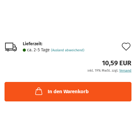
Lieferzeit:
A
ca. 2-5 Tage
(Ausland abweichend)
d
10,59 EUR
M
inkl. 19% MwSt. zzgl.
Versand
In den Warenkorb