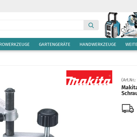
Suche...
TROWERKZEUGE
GARTENGERÄTE
HANDWERKZEUGE
WEIT
(Art.Nr.:
Makit
Schra