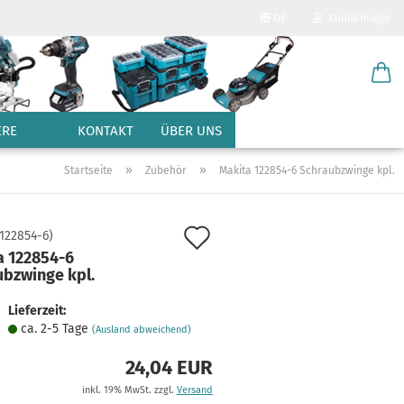
DE
Kundenlogin
Sprache auswählen
E-Mail
Lieferland
ERE
KONTAKT
ÜBER UNS
Passwort
»
»
Startseite
Zubehör
Makita 122854-6 Schraubzwinge kpl.
Auf
122854-6
)
a 122854-6
den
ubzwinge kpl.
Konto erstellen
Merkzettel
Passwort vergessen?
Lieferzeit:
ca. 2-5 Tage
(Ausland abweichend)
24,04 EUR
inkl. 19% MwSt. zzgl.
Versand