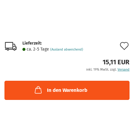
Lieferzeit:
A
ca. 2-5 Tage
(Ausland abweichend)
d
15,11 EUR
M
inkl. 19% MwSt. zzgl.
Versand
In den Warenkorb