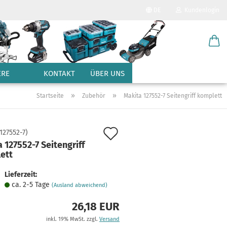
DE
Kundenlogin
Sprache auswählen
E-Mail
Lieferland
ERE
KONTAKT
ÜBER UNS
Passwort
»
»
Startseite
Zubehör
Makita 127552-7 Seitengriff komplett
Auf
127552-7
)
 127552-7 Seitengriff
den
ett
Konto erstellen
Merkzettel
Passwort vergessen?
Lieferzeit:
ca. 2-5 Tage
(Ausland abweichend)
26,18 EUR
inkl. 19% MwSt. zzgl.
Versand