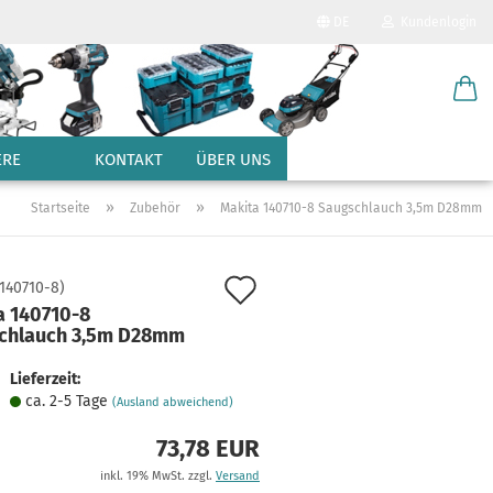
DE
Kundenlogin
Sprache auswählen
E-Mail
Lieferland
ERE
KONTAKT
ÜBER UNS
Passwort
»
»
Startseite
Zubehör
Makita 140710-8 Saugschlauch 3,5m D28mm
Auf
140710-8
)
a 140710-8
den
chlauch 3,5m D28mm
Konto erstellen
Merkzettel
Passwort vergessen?
Lieferzeit:
ca. 2-5 Tage
(Ausland abweichend)
73,78 EUR
inkl. 19% MwSt. zzgl.
Versand