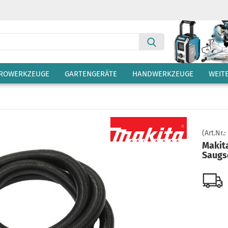
Suche...
TROWERKZEUGE
GARTENGERÄTE
HANDWERKZEUGE
WEIT
(Art.Nr.:
Makit
Saugs