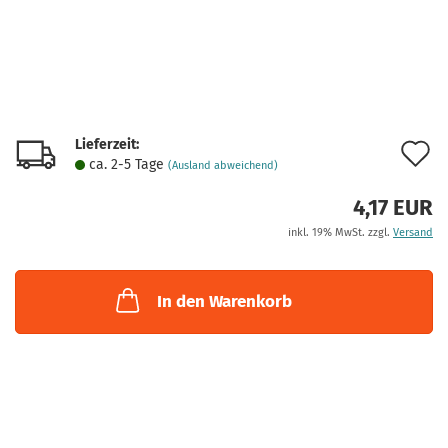
Lieferzeit:
A
ca. 2-5 Tage
(Ausland abweichend)
d
4,17 EUR
M
inkl. 19% MwSt. zzgl.
Versand
In den Warenkorb