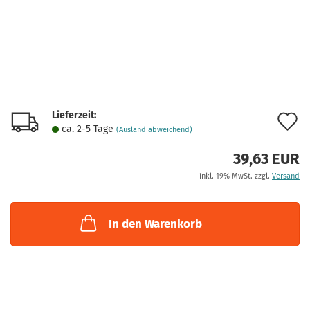
Lieferzeit:
A
ca. 2-5 Tage
(Ausland abweichend)
d
39,63 EUR
M
inkl. 19% MwSt. zzgl.
Versand
In den Warenkorb