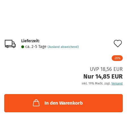
Lieferzeit:
A
ca. 2-5 Tage
(Ausland abweichend)
d
-20%
M
UVP 18,56 EUR
Nur 14,85 EUR
inkl. 19% MwSt. zzgl.
Versand
In den Warenkorb