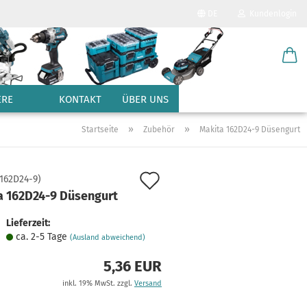
DE
Kundenlogin
Sprache auswählen
E-Mail
Lieferland
ERE
KONTAKT
ÜBER UNS
Passwort
»
»
Startseite
Zubehör
Makita 162D24-9 Düsengurt
Auf
162D24-9
)
a 162D24-9 Düsengurt
den
Konto erstellen
Merkzettel
Lieferzeit:
Passwort vergessen?
ca. 2-5 Tage
(Ausland abweichend)
5,36 EUR
inkl. 19% MwSt. zzgl.
Versand