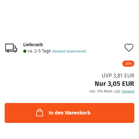
Lieferzeit:
A
ca. 2-5 Tage
(Ausland abweichend)
d
-20%
M
UVP 3,81 EUR
Nur 3,05 EUR
inkl. 19% MwSt. zzgl.
Versand
In den Warenkorb