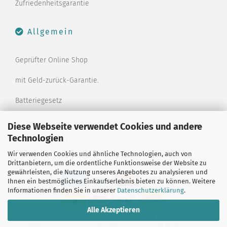
Zufriedenheitsgarantie
Allgemein
Geprüfter Online Shop
mit Geld-zurück-Garantie.
Batteriegesetz
Merkzettel
Diese Webseite verwendet Cookies und andere
Technologien
Kontaktformular
Wir verwenden Cookies und ähnliche Technologien, auch von
Drittanbietern, um die ordentliche Funktionsweise der Website zu
gewährleisten, die Nutzung unseres Angebotes zu analysieren und
Ihnen ein bestmögliches Einkaufserlebnis bieten zu können. Weitere
Informationen finden Sie in unserer
Datenschutzerklärung
.
Alle Akzeptieren
Alle Preise verstehen sich inklusive der gesetzlichen
Mehrwertsteuer, zzgl.
Versandkosten
soweit nicht anders