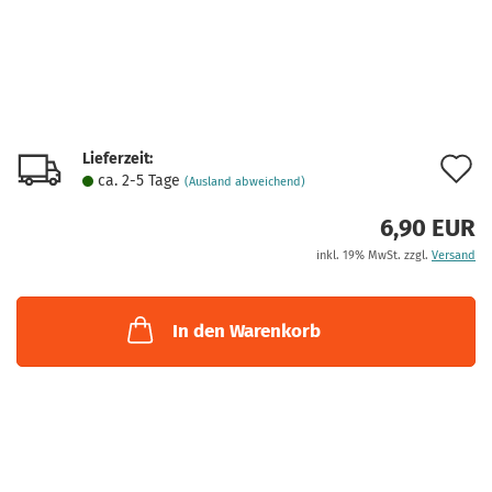
Lieferzeit:
A
ca. 2-5 Tage
(Ausland abweichend)
d
6,90 EUR
M
inkl. 19% MwSt. zzgl.
Versand
In den Warenkorb