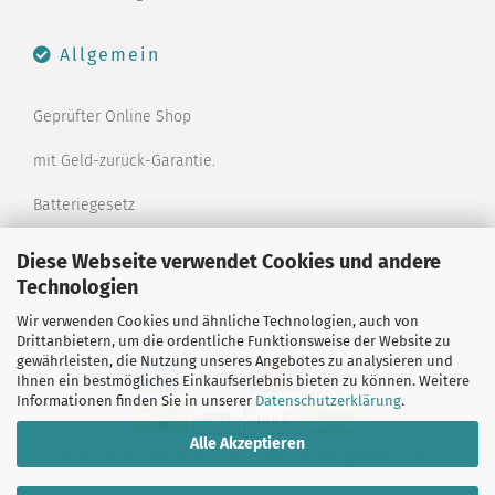
Allgemein
Geprüfter Online Shop
mit Geld-zurück-Garantie.
Batteriegesetz
Merkzettel
Diese Webseite verwendet Cookies und andere
Technologien
Kontaktformular
Wir verwenden Cookies und ähnliche Technologien, auch von
Drittanbietern, um die ordentliche Funktionsweise der Website zu
gewährleisten, die Nutzung unseres Angebotes zu analysieren und
Ihnen ein bestmögliches Einkaufserlebnis bieten zu können. Weitere
Informationen finden Sie in unserer
Datenschutzerklärung
.
Alle Akzeptieren
Alle Preise verstehen sich inklusive der gesetzlichen
Mehrwertsteuer, zzgl.
Versandkosten
soweit nicht anders