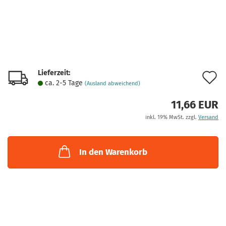
Lieferzeit:
A
ca. 2-5 Tage
(Ausland abweichend)
d
11,66 EUR
M
inkl. 19% MwSt. zzgl.
Versand
In den Warenkorb