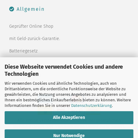
Allgemein
Geprüfter Online Shop
mit Geld-zurück-Garantie.
Batteriegesetz
Merkzettel
Diese Webseite verwendet Cookies und andere
Technologien
Kontaktformular
Wir verwenden Cookies und ähnliche Technologien, auch von
Drittanbietern, um die ordentliche Funktionsweise der Website zu
gewährleisten, die Nutzung unseres Angebotes zu analysieren und
Ihnen ein bestmögliches Einkaufserlebnis bieten zu können. Weitere
Informationen finden Sie in unserer
Datenschutzerklärung
.
Alle Akzeptieren
Alle Preise verstehen sich inklusive der gesetzlichen
Mehrwertsteuer, zzgl.
Versandkosten
soweit nicht anders
gekennzeichnet.
Nur Notwendige