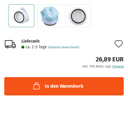
Lieferzeit:
A
ca. 2-5 Tage
(Ausland abweichend)
d
26,89 EUR
M
inkl. 19% MwSt. zzgl.
Versand
In den Warenkorb