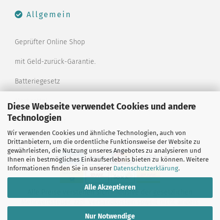
Allgemein
Geprüfter Online Shop
mit Geld-zurück-Garantie.
Batteriegesetz
Merkzettel
Diese Webseite verwendet Cookies und andere
Technologien
Kontaktformular
Wir verwenden Cookies und ähnliche Technologien, auch von
Drittanbietern, um die ordentliche Funktionsweise der Website zu
gewährleisten, die Nutzung unseres Angebotes zu analysieren und
Ihnen ein bestmögliches Einkaufserlebnis bieten zu können. Weitere
Informationen finden Sie in unserer
Datenschutzerklärung
.
Alle Akzeptieren
Alle Preise verstehen sich inklusive der gesetzlichen
Mehrwertsteuer, zzgl.
Versandkosten
soweit nicht anders
gekennzeichnet.
Nur Notwendige