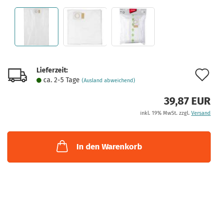
Lieferzeit:
A
ca. 2-5 Tage
(Ausland abweichend)
d
39,87 EUR
M
inkl. 19% MwSt. zzgl.
Versand
In den Warenkorb