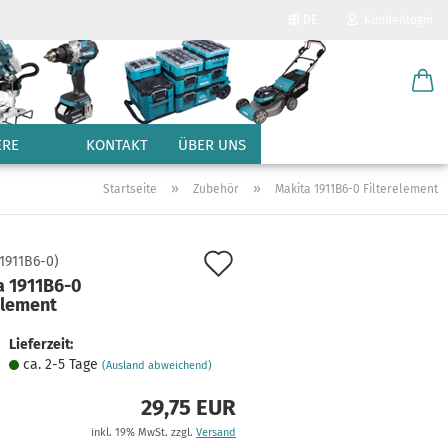
DE
Kundenlogin
Sprache auswählen
E-Mail
Lieferland
ERE
KONTAKT
ÜBER UNS
Passwort
»
»
Startseite
Zubehör
Makita 1911B6-0 Filterelement
Auf
1911B6-0
)
a 1911B6-0
den
element
Konto erstellen
Merkzettel
Passwort vergessen?
Lieferzeit:
ca. 2-5 Tage
(Ausland abweichend)
29,75 EUR
inkl. 19% MwSt. zzgl.
Versand