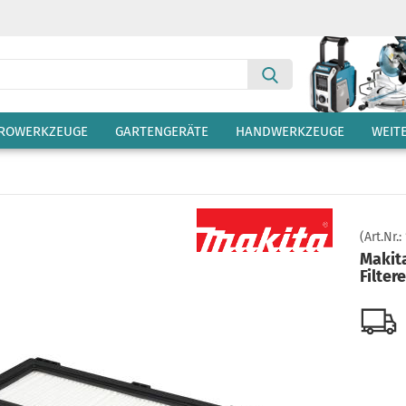
Suche...
TROWERKZEUGE
GARTENGERÄTE
HANDWERKZEUGE
WEIT
(Art.Nr.:
Makit
Filter