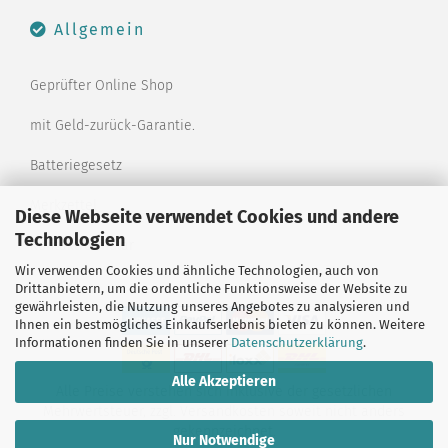
Allgemein
Geprüfter Online Shop
mit Geld-zurück-Garantie.
Batteriegesetz
Merkzettel
Diese Webseite verwendet Cookies und andere
Technologien
Kontaktformular
Wir verwenden Cookies und ähnliche Technologien, auch von
Drittanbietern, um die ordentliche Funktionsweise der Website zu
gewährleisten, die Nutzung unseres Angebotes zu analysieren und
Ihnen ein bestmögliches Einkaufserlebnis bieten zu können. Weitere
Informationen finden Sie in unserer
Datenschutzerklärung
.
Alle Akzeptieren
Alle Preise verstehen sich inklusive der gesetzlichen
Mehrwertsteuer, zzgl.
Versandkosten
soweit nicht anders
gekennzeichnet.
Nur Notwendige