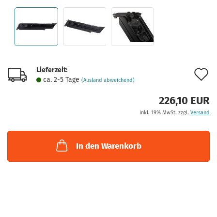
Lieferzeit:
A
ca. 2-5 Tage
(Ausland abweichend)
d
226,10 EUR
M
inkl. 19% MwSt. zzgl.
Versand
In den Warenkorb