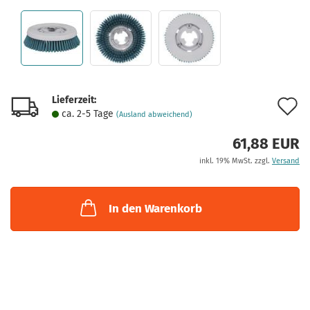
Lieferzeit:
A
ca. 2-5 Tage
(Ausland abweichend)
d
61,88 EUR
M
inkl. 19% MwSt. zzgl.
Versand
In den Warenkorb