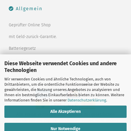
Allgemein
Geprüfter Online Shop
mit Geld-zurück-Garantie.
Batteriegesetz
Merkzettel
Diese Webseite verwendet Cookies und andere
Technologien
Kontaktformular
Wir verwenden Cookies und ähnliche Technologien, auch von
Drittanbietern, um die ordentliche Funktionsweise der Website zu
gewährleisten, die Nutzung unseres Angebotes zu analysieren und
Ihnen ein bestmögliches Einkaufserlebnis bieten zu können. Weitere
Informationen finden Sie in unserer
Datenschutzerklärung
.
Alle Akzeptieren
Alle Preise verstehen sich inklusive der gesetzlichen
Mehrwertsteuer, zzgl.
Versandkosten
soweit nicht anders
gekennzeichnet.
Nur Notwendige