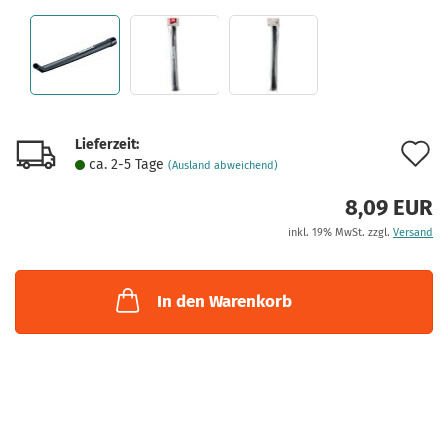
Lieferzeit:
A
ca. 2-5 Tage
(Ausland abweichend)
d
8,09 EUR
M
inkl. 19% MwSt. zzgl.
Versand
In den Warenkorb