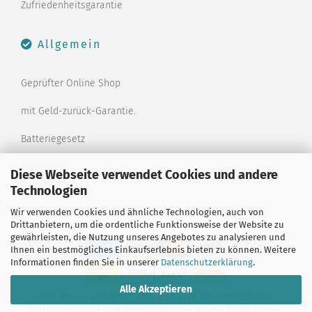
Zufriedenheitsgarantie
Allgemein
Geprüfter Online Shop
mit Geld-zurück-Garantie.
Batteriegesetz
Merkzettel
Diese Webseite verwendet Cookies und andere
Technologien
Kontaktformular
Wir verwenden Cookies und ähnliche Technologien, auch von
Drittanbietern, um die ordentliche Funktionsweise der Website zu
gewährleisten, die Nutzung unseres Angebotes zu analysieren und
Ihnen ein bestmögliches Einkaufserlebnis bieten zu können. Weitere
Informationen finden Sie in unserer
Datenschutzerklärung
.
Alle Akzeptieren
Alle Preise verstehen sich inklusive der gesetzlichen
Mehrwertsteuer, zzgl.
Versandkosten
soweit nicht anders