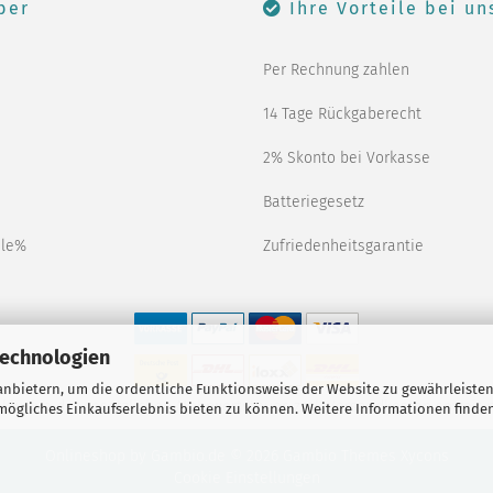
ber
Ihre Vorteile bei un
Per Rechnung zahlen
14 Tage Rückgaberecht
2% Skonto bei Vorkasse
Batteriegesetz
ale%
Zufriedenheitsgarantie
Technologien
nbietern, um die ordentliche Funktionsweise der Website zu gewährleisten
nklusive der gesetzlichen Mehrwertsteuer, zzgl.
Versandkosten
soweit n
ögliches Einkaufserlebnis bieten zu können. Weitere Informationen finden
Onlineshop
by Gambio.de © 2026 Gambio Themes
Xycons
Cookie Einstellungen