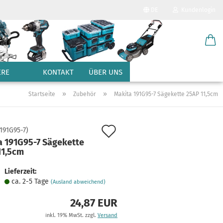
DE
Kundenlogin
Sprache auswählen
E-Mail
Lieferland
ERE
KONTAKT
ÜBER UNS
Passwort
»
»
Startseite
Zubehör
Makita 191G95-7 Sägekette 25AP 11,5cm
Auf
191G95-7
)
a 191G95-7 Sägekette
den
11,5cm
Konto erstellen
Merkzettel
Passwort vergessen?
Lieferzeit:
ca. 2-5 Tage
(Ausland abweichend)
24,87 EUR
inkl. 19% MwSt. zzgl.
Versand