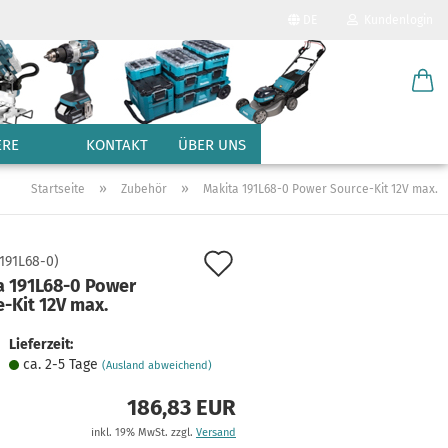
DE
Kundenlogin
Sprache auswählen
E-Mail
Lieferland
ERE
KONTAKT
ÜBER UNS
Passwort
»
»
Startseite
Zubehör
Makita 191L68-0 Power Source-Kit 12V max.
Auf
191L68-0
)
a 191L68-0 Power
den
-Kit 12V max.
Konto erstellen
Merkzettel
Passwort vergessen?
Lieferzeit:
ca. 2-5 Tage
(Ausland abweichend)
186,83 EUR
inkl. 19% MwSt. zzgl.
Versand