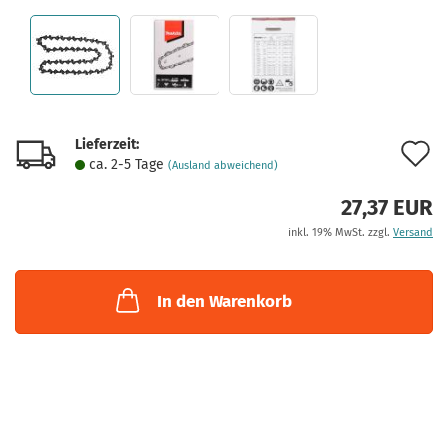
Lieferzeit:
A
ca. 2-5 Tage
(Ausland abweichend)
d
27,37 EUR
M
inkl. 19% MwSt. zzgl.
Versand
In den Warenkorb