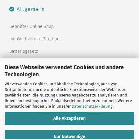
Allgemein
Geprüfter Online Shop
mit Geld-zurück-Garantie.
Batteriegesetz
Merkzettel
Diese Webseite verwendet Cookies und andere
Technologien
Kontaktformular
Wir verwenden Cookies und ähnliche Technologien, auch von
Drittanbietern, um die ordentliche Funktionsweise der Website zu
gewährleisten, die Nutzung unseres Angebotes zu analysieren und
Ihnen ein bestmögliches Einkaufserlebnis bieten zu können. Weitere
Informationen finden Sie in unserer
Datenschutzerklärung
.
Alle Akzeptieren
Alle Preise verstehen sich inklusive der gesetzlichen
Mehrwertsteuer, zzgl.
Versandkosten
soweit nicht anders
gekennzeichnet.
Nur Notwendige