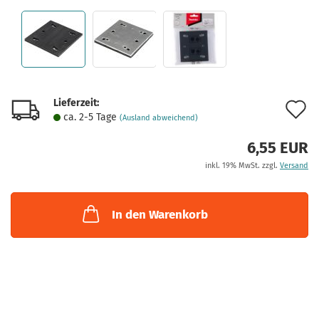
Lieferzeit:
A
ca. 2-5 Tage
(Ausland abweichend)
d
6,55 EUR
M
inkl. 19% MwSt. zzgl.
Versand
In den Warenkorb