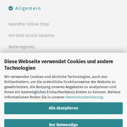
Allgemein
Geprüfter Online Shop
mit Geld-zurück-Garantie.
Batteriegesetz
Merkzettel
Diese Webseite verwendet Cookies und andere
Technologien
Kontaktformular
Wir verwenden Cookies und ähnliche Technologien, auch von
Drittanbietern, um die ordentliche Funktionsweise der Website zu
gewährleisten, die Nutzung unseres Angebotes zu analysieren und
Ihnen ein bestmögliches Einkaufserlebnis bieten zu können. Weitere
Informationen finden Sie in unserer
Datenschutzerklärung
.
Alle Akzeptieren
Alle Preise verstehen sich inklusive der gesetzlichen
Mehrwertsteuer, zzgl.
Versandkosten
soweit nicht anders
gekennzeichnet.
Nur Notwendige