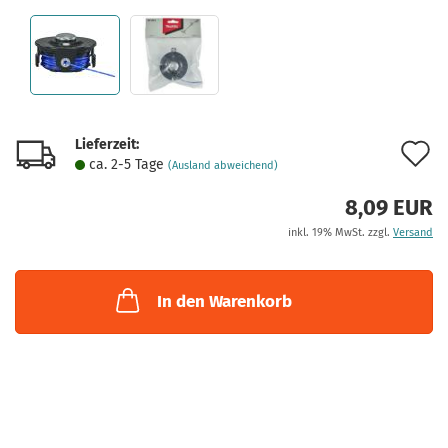
Lieferzeit:
A
ca. 2-5 Tage
(Ausland abweichend)
d
8,09 EUR
M
inkl. 19% MwSt. zzgl.
Versand
In den Warenkorb