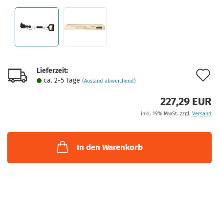
Lieferzeit:
A
ca. 2-5 Tage
(Ausland abweichend)
d
227,29 EUR
M
inkl. 19% MwSt. zzgl.
Versand
In den Warenkorb