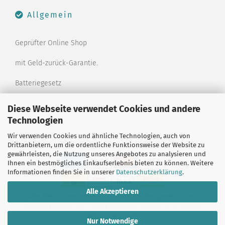
Allgemein
Geprüfter Online Shop
mit Geld-zurück-Garantie.
Batteriegesetz
Merkzettel
Diese Webseite verwendet Cookies und andere
Technologien
Kontaktformular
Wir verwenden Cookies und ähnliche Technologien, auch von
Drittanbietern, um die ordentliche Funktionsweise der Website zu
gewährleisten, die Nutzung unseres Angebotes zu analysieren und
Ihnen ein bestmögliches Einkaufserlebnis bieten zu können. Weitere
Informationen finden Sie in unserer
Datenschutzerklärung
.
Alle Akzeptieren
Alle Preise verstehen sich inklusive der gesetzlichen
Mehrwertsteuer, zzgl.
Versandkosten
soweit nicht anders
gekennzeichnet.
Nur Notwendige