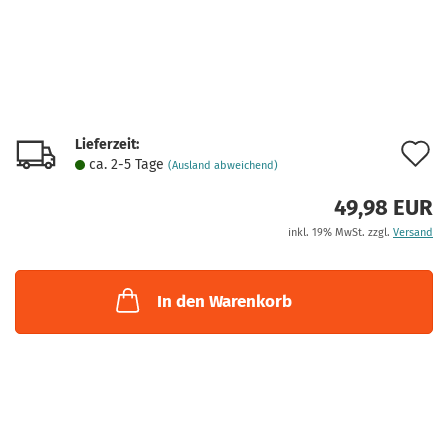
Lieferzeit:
A
ca. 2-5 Tage
(Ausland abweichend)
d
49,98 EUR
M
inkl. 19% MwSt. zzgl.
Versand
In den Warenkorb